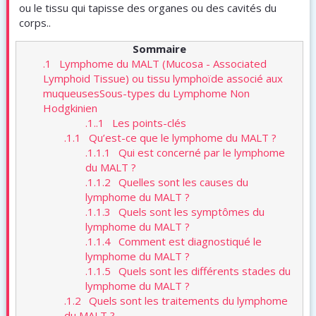
ou le tissu qui tapisse des organes ou des cavités du
corps..
Sommaire
.1
Lymphome du MALT (Mucosa - Associated
Lymphoid Tissue) ou tissu lymphoïde associé aux
muqueusesSous-types du Lymphome Non
Hodgkinien
.1..1
Les points-clés
.1.1
Qu’est-ce que le lymphome du MALT ?
.1.1.1
Qui est concerné par le lymphome
du MALT ?
.1.1.2
Quelles sont les causes du
lymphome du MALT ?
.1.1.3
Quels sont les symptômes du
lymphome du MALT ?
.1.1.4
Comment est diagnostiqué le
lymphome du MALT ?
.1.1.5
Quels sont les différents stades du
lymphome du MALT ?
.1.2
Quels sont les traitements du lymphome
du MALT ?