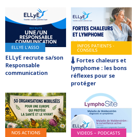
INFOS PATIENTS -
ELLYE L'ASSO
CONSEILS
ELLyE recrute sa/son
🌡️ Fortes chaleurs et
Responsable
lymphome : les bons
communication
réflexes pour se
protéger
NOS ACTIONS
VIDEOS – PODCASTS