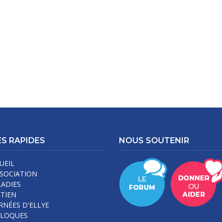
S RAPIDES
NOUS SOUTENIR
UEIL
SSOCIATION
ADIES
TIEN
RNÉES D'ELLYE
LLOQUES