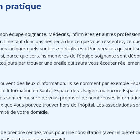
n pratique
 son équipe soignante. Médecins, infirmières et autres profession
. Il ne faut donc pas hésiter à dire ce que vous ressentez, ce qu
us indiquer quels sont les spécialistes et/ou services qui sont s
si, parce que certains membres de l’équipe soignante sont débo
 toujours par trouver une oreille qui saura vous écouter réellemen
 souvent des lieux d’information. Ils se nomment par exemple Esp
on d’Information en Santé, Espace des Usagers ou encore Espace L
vices sont en mesure de vous proposer de nombreuses informatio
ux que vous pouvez trouver hors de l’hôpital. Les associations s
mité de votre domicile.
fit de prendre rendez-vous pour une consultation (avec un diététi
er d’art-thérapie par exemple).