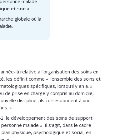
la personne malade
ique et social.
rche globale où la
ladie.
année-là relative à l’organisation des soins en
nté, les définit comme « l’ensemble des soins et
tologiques spécifiques, lorsqu’il y en a. »
eu de prise en charge y compris au domicile,
uvelle discipline ; ils correspondent à une
hes. »
e 42, le développement des soins de support
personne malade ». Il s’agit, dans le cadre
e plan physique, psychologique et social, en
ns ».