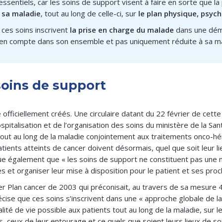
essentiels, car les soins de support visent à faire en sorte que 
 sa maladie
, tout au long de celle-ci, sur
le plan physique, psych
 ces soins inscrivent
la prise en charge du malade
dans une déma
 en compte dans son ensemble et pas uniquement réduite à sa ma
soins de support
officiellement créés. Une circulaire datant du 22 février de cette 
ospitalisation et de l’organisation des soins du ministère de la Sa
t au long de la maladie conjointement aux traitements onco-héma
tients atteints de cancer doivent désormais, quel que soit leur li
que également que « les soins de support ne constituent pas une no
 et organiser leur mise à disposition pour le patient et ses proc
mier Plan cancer de 2003 qui préconisait, au travers de sa mesur
cise que ces soins s’inscrivent dans une « approche globale de la 
alité de vie possible aux patients tout au long de la maladie, sur l
, ceux de leur entourage et ce quels que soient leurs lieux de soi